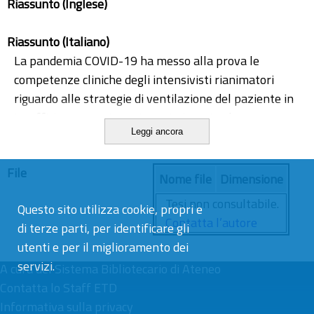
Riassunto (Inglese)
Riassunto (Italiano)
La pandemia COVID-19 ha messo alla prova le
competenze cliniche degli intensivisti rianimatori
riguardo alle strategie di ventilazione del paziente in
insufficienza respiratoria acuta ipossica: la
Leggi ancora
valutazione del diaframma, quale componente
principale del lavoro respiratorio, è divenuta
File
essenziale al fine di prevedere l'outcome del
Nome file
Dimensione
paziente. Le valutazioni ecografiche di spessore
Tesi non consultabile.
Questo sito utilizza cookie, propri e
diaframmatico (DT) e frazione d'accorciamento
Contatta l’autore
di terze parti, per identificare gli
diaframmatico (DTF) hanno un ruolo promettente
utenti e per il miglioramento dei
come predittori di fallimento del supporto
servizi.
A cura del
ventilatorio non invasivo, dell'outcome generale e
Sistema Bibliotecario di Ateneo
Contatta lo Staff ETD
permettono un approccio anticipatorio all'evolvere
Informativa sulla privacy
delle condizioni cliniche del paziente.