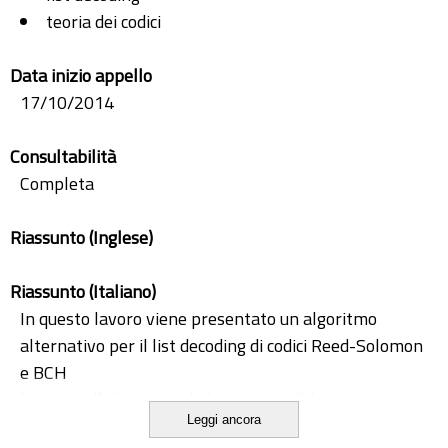
teoria dei codici
Data inizio appello
17/10/2014
Consultabilità
Completa
Riassunto (Inglese)
Riassunto (Italiano)
In questo lavoro viene presentato un algoritmo
alternativo per il list decoding di codici Reed-Solomon
e BCH
basato sull'algoritmo di divisione euclidea. Fissato un
Leggi ancora
numero e, e data una parola ricevuta, l'obiettivo e'