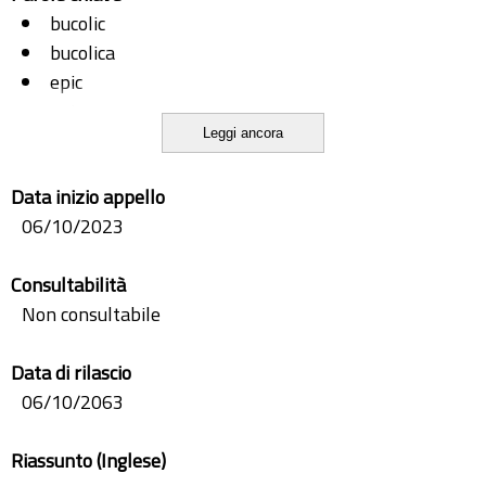
bucolic
bucolica
epic
epica
Leggi ancora
Epillio
Epyllion
Data inizio appello
genere letterario
06/10/2023
Hellenistic poetry
literary genre
Consultabilità
narrative technique
Non consultabile
Poesia ellenistica
tecnica narrativa
Data di rilascio
Teocrito
06/10/2063
Theocritus
Riassunto (Inglese)