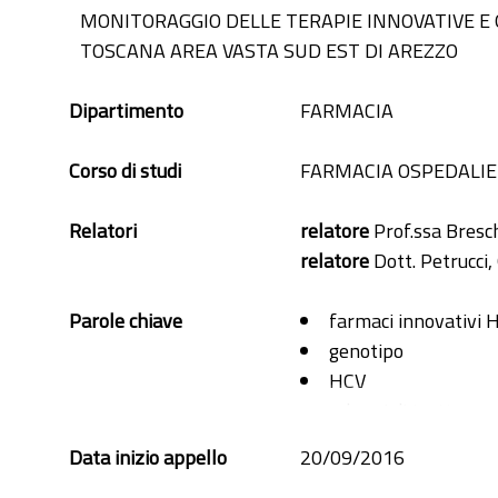
MONITORAGGIO DELLE TERAPIE INNOVATIVE E 
TOSCANA AREA VASTA SUD EST DI AREZZO
Dipartimento
FARMACIA
Corso di studi
FARMACIA OSPEDALI
Relatori
relatore
Prof.ssa Bresch
relatore
Dott. Petrucci
Parole chiave
farmaci innovativi 
genotipo
HCV
schemi di trattame
terapie HCV
Data inizio appello
20/09/2016