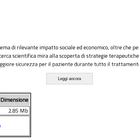
lema di rilevante impatto sociale ed economico, oltre che per
 ricerca scientifica mira alla scoperta di strategie terapeuti
ore sicurezza per il paziente durante tutto il trattament
novativi di recente introduzione sul mercato, è un obiettivo p
Leggi ancora
ero hanno intrapreso già da diversi mesi si fonda su una pian
omica, che prevede una programmazione mirata ad eradicare l
ravi, tramite l’istituzione di un fondo straordinario voluto d
Dimensione
lo economico per il Sistema Sanitario, in quanto consente di 
2.85 Mb
izzazione della malattia stessa. In questo lavoro sono stati
 i nuovi farmaci innovativi per l'epatite C e analizzati i cost
e