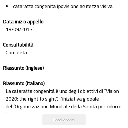
cataratta congenita ipovisione acutezza visiva
Data inizio appello
19/09/2017
Consultabilità
Completa
Riassunto (Inglese)
Riassunto (Italiano)
La cataratta congenità è uno degli obiettivi di “Vision
2020: the right to sight”, l’iniziativa globale
dell’Organizzazione Mondiale della Sanità per ridurre
le cause trattabili di cecità nel mondo. Essa è una
Leggi ancora
importante causa di ipovisione e cecità dell’infanzia in