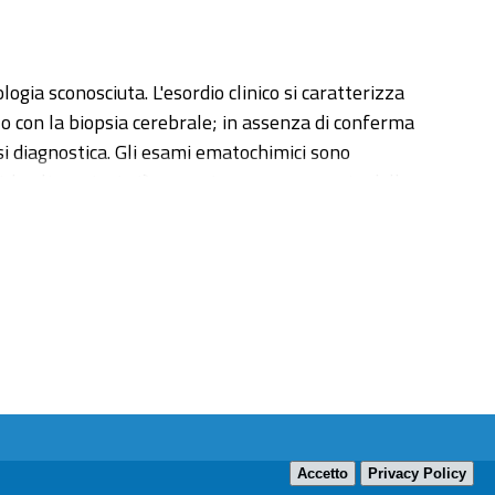
gia sconosciuta. L'esordio clinico si caratterizza
o con la biopsia cerebrale; in assenza di conferma
tesi diagnostica. Gli esami ematochimici sono
i: le alterazioni più comuni sono un aumento delle
ente si evidenziano infarti corticali-subcorticali
o-RM può essere utile nelle prime fasi d’indagine;
asi di piccolo calibro. L’angiografia cerebrale
no stenosi multisegmentarie, aneurismi, trombosi
co è quello di una vasculite transmurale e
biopsia cerebrali, questa tesi si è proposta di
Accetto
Privacy Policy