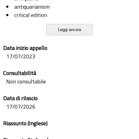
antiquarianism
critical edition
edizione critica
Leggi ancora
età tiberiana
Fenestella
Data inizio appello
fragments
17/07/2023
frammenti
Tiberian age
Consultabilità
Non consultabile
Data di rilascio
17/07/2026
Riassunto (Inglese)