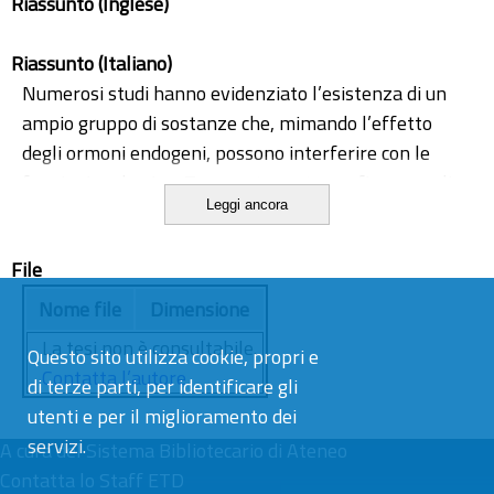
Riassunto (Inglese)
Riassunto (Italiano)
Numerosi studi hanno evidenziato l’esistenza di un
ampio gruppo di sostanze che, mimando l’effetto
degli ormoni endogeni, possono interferire con le
funzioni endocrine. Tra queste sostanze figurano gli
Leggi ancora
estrogeni ambientali, o xenoestrogeni, composti
molto diffusi in diversi ambienti come conseguenza di
File
numerose attività antropiche. Modificazioni del
sistema endocrino correlate con la riproduzione e con
Nome file
Dimensione
il differenziamento sessuale producono gravi
La tesi non è consultabile.
Questo sito utilizza cookie, propri e
alterazioni negli equilibri naturali, infatti, gli
Contatta l’autore
di terze parti, per identificare gli
interferenti endocrini sono considerati buoni candidati
utenti e per il miglioramento dei
per spiegare il declino di popolazioni naturali di pesci
servizi.
A cura del
ed anfibi. Nello studio dei possibili effetti degli
Sistema Bibliotecario di Ateneo
Contatta lo Staff ETD
interferenti endocrini una priorità è senza dubbio