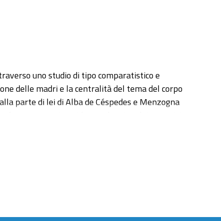
traverso uno studio di tipo comparatistico e
ione delle madri e la centralità del tema del corpo
alla parte di lei di Alba de Céspedes e Menzogna
 voluto mettere in evidenza alcuni nuclei tematici
nda parte della tesi. Le opere di Ferrante
ntare proprio ai fini del riconoscimento di una
 le scrittrici indicate da Ferrante stessa. Ho dunque
tappe significative, allo sviluppo storico delle
no rilevanti nella scrittura delle donne: il
dell’identità; oggetti e feticci che assolvono alla