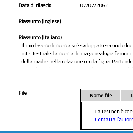
eredità
Data di rilascio
07/07/2062
figlia
frantumaglia
Riassunto (Inglese)
identità
identity
Riassunto (Italiano)
inheritance
Il mio lavoro di ricerca si è sviluppato secondo d
intertestualità
intertestuale: la ricerca di una genealogia femmini
intertextuallity
della madre nella relazione con la figlia. Parten
madre
e sortilegio di Elsa Morante - ad ognuno dei quali 
mother
affini che intercorrono tra questi romanzi e quelli
scrittura
costituiscono il fulcro del lavoro: è in relazione a
Sibilla Aleramo
File
genealogia. Ho quindi proceduto con la messa in rili
Nome file
D
writing
svolto un lavoro di tipo paradigmatico: attraverso l
forme. Il lavoro è stato svolto attraverso una meto
La tesi non è con
rapporto conflittuale con la madre e la relazione co
Contatta l’autor
funzione di doppi.