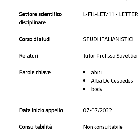
Settore scientifico
L-FIL-LET/11 - LET
disciplinare
Corso di studi
STUDI ITALIANISTICI
Relatori
tutor
Prof.ssa Savettieri
Parole chiave
abiti
Alba De Céspedes
body
clothes
corpo
Data inizio appello
07/07/2022
daughter
Elena Ferrante
Consultabilità
Non consultabile
Elsa Morante