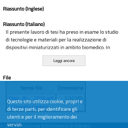
sensori bio-ibridi micro-fabrication
Riassunto (Inglese)
Riassunto (Italiano)
Il presente lavoro di tesi ha preso in esame lo studio
di tecnologie e materiali per la realizzazione di
dispositivi miniaturizzati in ambito biomedico. In
particolare sono state realizzate delle superfici di
Leggi ancora
interfaccia tra sistemi biologici e artificiali, prendendo
in considerazione diverse scale dimensionali, dal
File
centimetro al micrometro. Per ogni intervallo sono
stati studiati i problemi connessi alla progettazione,
Nome file
Dimensione
alla strategia di fabbricazione e all’interazione con gli
Elisa_Bu..._2010.pdf
5.50 Mb
elementi biologici. Sono stati valutati, come sistemi
Questo sito utilizza cookie, propri e
Contatta l’autore
esemplificativi delle varie problematiche, dei
di terze parti, per identificare gli
dispositivi medici che entrano in contatto con
utenti e per il miglioramento dei
sostanze biologiche (uno strumento endoscopico, un
servizi.
A cura del
Sistema Bibliotecario di Ateneo