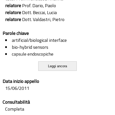
relatore
Prof. Dario, Paolo
relatore
Dott. Beccai, Lucia
relatore
Dott. Valdastri, Pietro
Parole chiave
artificial/biological interface
bio-hybrid sensors
capsule endoscopiche
dispositivi mininvasivi
Leggi ancora
endoscopic capsule
interfaccia artificiale/biologica
Data inizio appello
lab-on-chip
15/06/2011
leggi di scala
micro-fabbricazione
Consultabilità
minimally invasive devices
Completa
scale laws