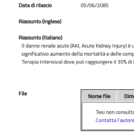
Data di rilascio
05/06/2085
Riassunto (Inglese)
Riassunto (Italiano)
Il danno renale acuto (AKI, Acute Kidney Injury) è
significativo aumento della mortalità e delle comp
Terapia Intensiva) dove può raggiungere il 30% di i
sviluppare uno stato di deplezione calorico protei
ridotto intake di nutrienti, sia da fattori tipici d
renal replacement therapy). La presenza di PEW pu
File
identificazione dei pazienti a rischio di PEW e la 
Nome file
Dim
riduzione della massa muscolare rappresenta uno d
dal fatto che i metodi classici per la valutazione d
Tesi non consulta
recenti svolti su pazienti critici, suggeriscono c
Contatta l’autor
monitoraggio della massa muscolare, in particolare