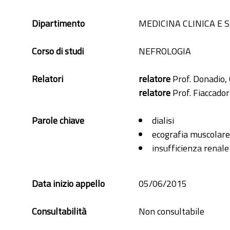
Dipartimento
MEDICINA CLINICA E
Corso di studi
NEFROLOGIA
Relatori
relatore
Prof. Donadio, 
relatore
Prof. Fiaccadori
Parole chiave
dialisi
ecografia muscolare
insufficienza renale
stato di nutrizione
terapia intensiva
Data inizio appello
05/06/2015
Consultabilità
Non consultabile