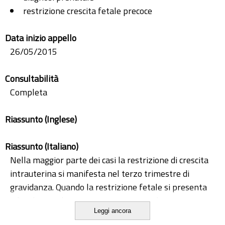
restrizione crescita fetale precoce
Data inizio appello
26/05/2015
Consultabilità
Completa
Riassunto (Inglese)
Riassunto (Italiano)
Nella maggior parte dei casi la restrizione di crescita
intrauterina si manifesta nel terzo trimestre di
gravidanza. Quando la restrizione fetale si presenta
già nel secondo trimestre, aumentano le
Leggi ancora
problematiche di diagnosi differenziale e di possibile