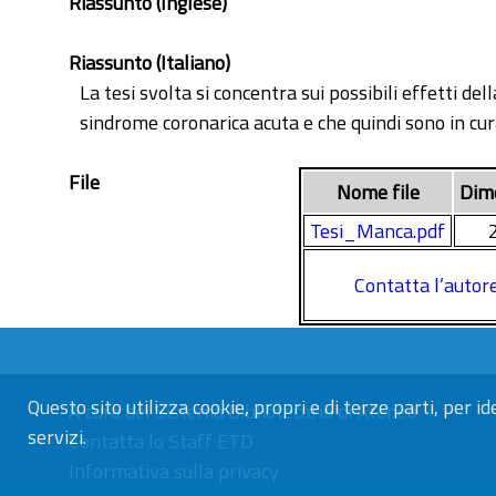
Riassunto (Inglese)
Riassunto (Italiano)
La tesi svolta si concentra sui possibili effetti 
sindrome coronarica acuta e che quindi sono in cur
File
Nome file
Dim
Tesi_Manca.pdf
Contatta l’autor
Questo sito utilizza cookie, propri e di terze parti, per id
A cura del
Sistema Bibliotecario di Ateneo
servizi.
Contatta lo Staff ETD
Informativa sulla privacy