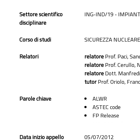
Settore scientifico
ING-IND/19 - IMPIAN
disciplinare
Corso di studi
SICUREZZA NUCLEARE
Relatori
relatore
Prof. Paci, San
relatore
Prof. Cerullo, 
relatore
Dott. Manfredi
tutor
Prof. Oriolo, Fran
Parole chiave
ALWR
ASTEC code
FP Release
MELCOR code
PHEBUS tests
Data inizio appello
05/07/2012