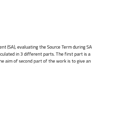
dent (SA), evaluating the Source Term during SA
lated in 3 different parts. The first part is a
 aim of second part of the work is to give an
. The third part of the thesis concerns SA