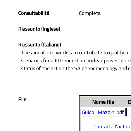
Severe Accident
Consultabilità
Completa
Riassunto (Inglese)
Riassunto (Italiano)
The aim of this work is to contribute to qualify a
scenarios for a III Generation nuclear power plant
status of the art on the SA phenomenology and on
overview on the phenomena and on the ability of c
sequence analyses of AP1000 plant.
File
Nome file
D
Guido_Mazzini.pdf
Contatta l’autor