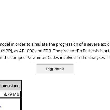
 model in order to simulate the progression of a severe acci
 (NPP), as AP1000 and EPR. The present Ph.D. thesis is articu
 the Lumped Parameter Codes involved in the analyses. The
ode models to follow the progression of the test scenarios
Leggi ancora
imensione
9.79 Mb
e