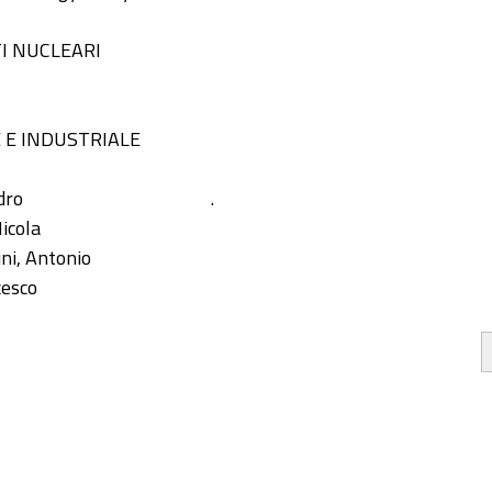
TI NUCLEARI
 E INDUSTRIALE
dro
.
Nicola
ni, Antonio
cesco