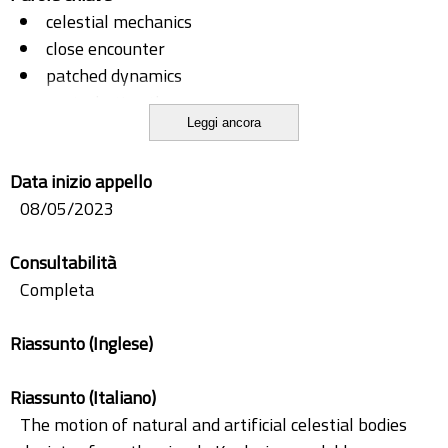
celestial mechanics
close encounter
patched dynamics
perturbation theory
Leggi ancora
restricted three-body problem
sun-shadow problem
Data inizio appello
08/05/2023
Consultabilità
Completa
Riassunto (Inglese)
Riassunto (Italiano)
The motion of natural and artificial celestial bodies