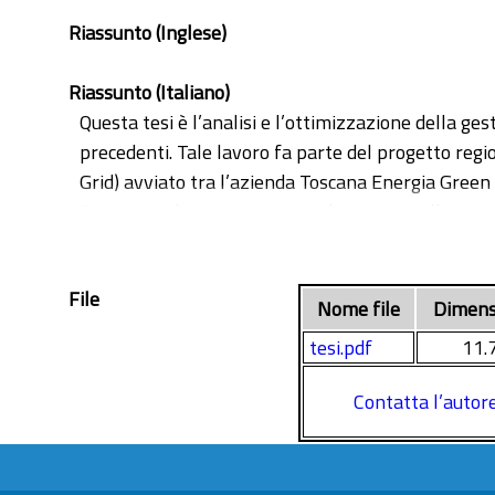
Riassunto (Inglese)
Riassunto (Italiano)
Questa tesi è l’analisi e l’ottimizzazione della g
precedenti. Tale lavoro fa parte del progetto reg
Grid) avviato tra l’azienda Toscana Energia Green S
Questo studio propone una valutazione sulla possi
funzionamento in condizioni vicine a quelle di pr
l’accoppiamento delle due pompe di calore e quale
File
termico e dei sistemi ausiliari integrativi già pr
Nome file
Dimens
delle due PDC ed è stata poi valutata la logica di
tesi.pdf
11.
minimizzare il consumo dei sistemi ausiliari, con 
basasse la logica di accensione/spegnimento delle 
Contatta l’autor
energia termica da parte dell’utenza. Il sistema 
risultati sono stati confrontati sulla base di alcuni
(CapEx). È stato fatto un confronto fra due divers