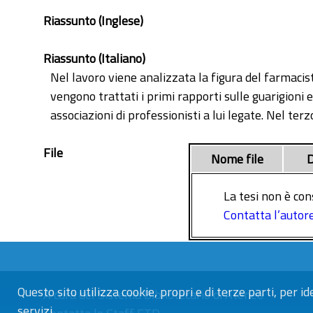
Riassunto (Inglese)
Riassunto (Italiano)
Nel lavoro viene analizzata la figura del farmacist
vengono trattati i primi rapporti sulle guarigioni e
associazioni di professionisti a lui legate. Nel te
File
Nome file
D
La tesi non è con
Contatta l’autor
Questo sito utilizza cookie, propri e di terze parti, per id
A cura del
Sistema Bibliotecario di Ateneo
servizi.