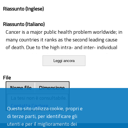
Riassunto (Inglese)
Riassunto (Italiano)
Cancer is a major public health problem worldwide; in
many countries it ranks as the second leading cause
of death. Due to the high intra- and inter- individual
cancer variability, the best therapeutic option for
Leggi ancora
individual patients is difficult to predict. During the
last decade animal avatars and co-clinical trials are
File
being developed to personalise the cancer therapy,
and zebrafish has recently been proposed for
Nome file
Dimensione
implementing avatar models.
La tesi non è consultabile.
In this study, patient-derived xenograft in zebrafish
Contatta l’autore
Questo sito utilizza cookie, propri e
embryos (zPDX) has been developed from fresh
di terze parti, per identificare gli
human tumor fragments taken from surgical
utenti e per il miglioramento dei
specimens. Experimental data confirms that the cells