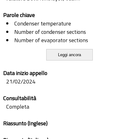
Parole chiave
Condenser temperature
Number of condenser sections
Number of evaporator sections
Numerical simulation
Leggi ancora
Pulsating Heat Pipe
Startup time
Data inizio appello
Steady-state performance
21/02/2024
Consultabilità
Completa
Riassunto (Inglese)