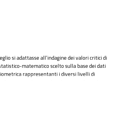
lio si adattasse all’indagine dei valori critici di
 statistico-matematico scelto sulla base dei dati
iometrica rappresentanti i diversi livelli di
condo una cumulazione decadica, considerando