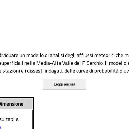
ividuare un modello di analisi degli afflussi meteorici che meg
uperficiali nella Media-Alta Valle del F. Serchio. Il modello
 stazioni e i dissesti indagati, delle curve di probabilità pluv
rapposta la sequenza pluviometrica antecedente l’evento se
Leggi ancora
ti franosi superficiali.
imensione
sultabile.
e