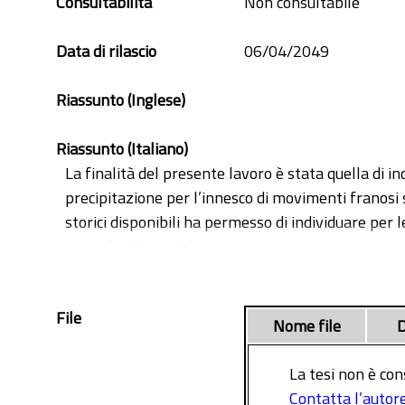
Consultabilità
Non consultabile
Data di rilascio
06/04/2049
Riassunto (Inglese)
Riassunto (Italiano)
La finalità del presente lavoro è stata quella di ind
precipitazione per l’innesco di movimenti franosi s
storici disponibili ha permesso di individuare per le
criticità, alle quali è stata successivamente sov
quest’ultima la più consona nello studio di movimen
File
Nome file
D
La tesi non è con
Contatta l’autor