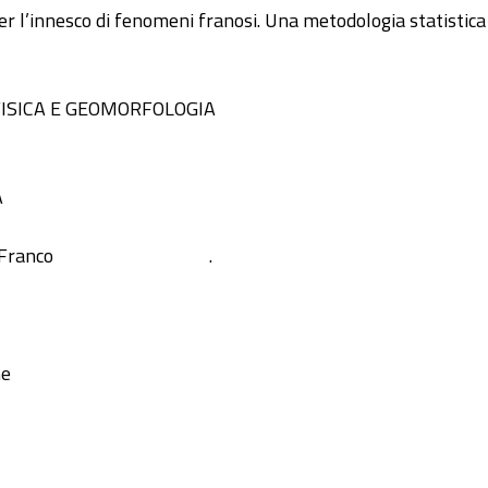
’innesco di fenomeni franosi. Una metodologia statistica pe
FISICA E GEOMORFOLOGIA
A
 Franco
.
he