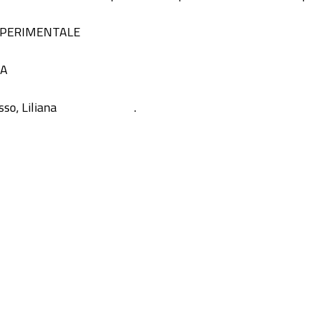
 SPERIMENTALE
IA
sso, Liliana
.