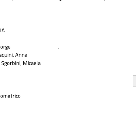
E
IA
eorge
.
squini, Anna
 Sgorbini, Micaela
ometrico
e totali