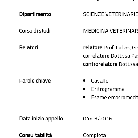
Dipartimento
SCIENZE VETERINARI
Corso di studi
MEDICINA VETERINAR
Relatori
relatore
Prof. Lubas, G
correlatore
Dott.ssa Pa
controrelatore
Dott.ssa
Parole chiave
Cavallo
Eritrogramma
Esame emocromocit
Fibrinogeno.
Leucogramma
Data inizio appello
04/03/2016
Piastrinogramma
Proteine plasmatich
Consultabilità
Completa