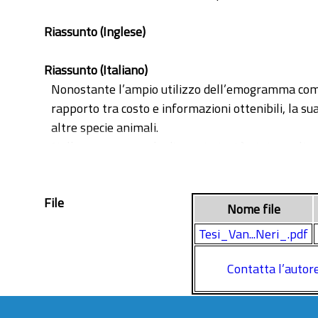
Riassunto (Inglese)
Riassunto (Italiano)
Nonostante l’ampio utilizzo dell’emogramma complet
rapporto tra costo e informazioni ottenibili, la su
altre specie animali.
Nella parte generale di questa tesi è stato svolto un
specifiche dell’esame emocromocitometrico nella sp
inserite hanno lo scopo di illustrare in modo pratic
File
dei pazienti equini presentati in visita presso l’Os
Nome file
stati scelti in quanto esemplificativi dei disordini
Tesi_Van...Neri_.pdf
evidenziare le caratteristiche ematologiche peculi
CBC, e correlare i riscontri dell’emocromo allo stato
Contatta l’autor