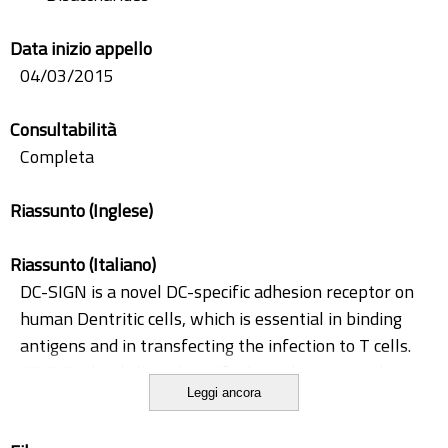
Data inizio appello
04/03/2015
Consultabilità
Completa
Riassunto (Inglese)
Riassunto (Italiano)
DC-SIGN is a novel DC-specific adhesion receptor on
human Dentritic cells, which is essential in binding
antigens and in transfecting the infection to T cells.
DC-SIGN binds ligand motifs through a terminal
Leggi ancora
carbohydrate recognition domain (CRD)1. The main
carbohydrate ligand recognized by DC-SIGN is the