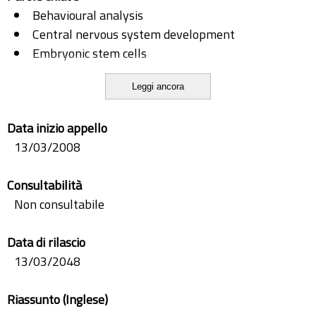
Behavioural analysis
Central nervous system development
Embryonic stem cells
Gene targeting
Leggi ancora
Homologous recombination
Hypothalamic-pituitary axis
Data inizio appello
Raphe nuclei
13/03/2008
Serotonin (5-HT)
Tryptopan hydroxylase 2 (Tph2)
Consultabilità
Non consultabile
Data di rilascio
13/03/2048
Riassunto (Inglese)