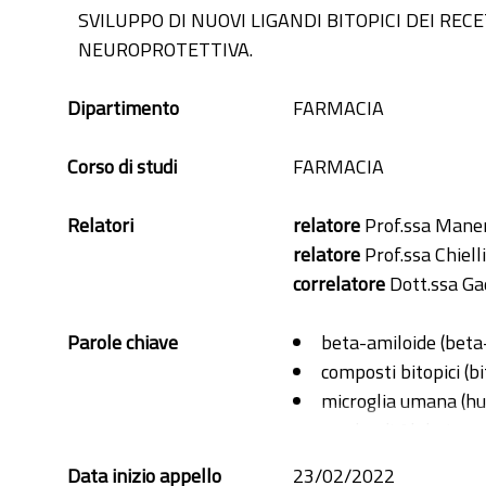
SVILUPPO DI NUOVI LIGANDI BITOPICI DEI REC
NEUROPROTETTIVA.
Dipartimento
FARMACIA
Corso di studi
FARMACIA
Relatori
relatore
Prof.ssa Mane
relatore
Prof.ssa Chielli
correlatore
Dott.ssa Ga
Parole chiave
beta-amiloide (beta
composti bitopici (bi
microglia umana (hu
morbo di Alzheimer 
neuroprotezione (ne
Data inizio appello
23/02/2022