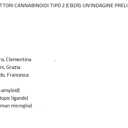
ETTORI CANNABINOIDI TIPO 2 (CB2R): UN'INDAGINE PRE
ra, Clementina
.
ni, Grazia
do, Francesca
-amyloid)
topic ligands)
man microglia)
(Alzheimer's disease)
uroprotection activity)