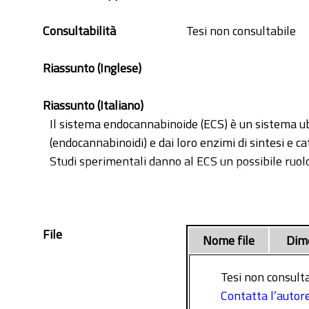
recettorecannabinoi
recettorecannabinoi
Consultabilità
Tesi non consultabile
sistema endocannab
Riassunto (Inglese)
Riassunto (Italiano)
Il sistema endocannabinoide (ECS) è un sistema ub
(endocannabinoidi) e dai loro enzimi di sintesi e c
Studi sperimentali danno al ECS un possibile ruol
livello centrale porta al ripristino di funzioni co
La presente Tesi di Laurea ha l’obbiettivo di valuta
Prof.ssa Clementina Manera, composti ibridi che un
File
componente ortosterica selettività recettoriale e 
Nome file
Dim
Sono state combinate la porzione allosterica del 
sintetizzati e validati, quali FM6b e LV62, ottene
Tesi non consulta
Prima è stata valutata l’attività antiinfiammatoria
Contatta l’autor