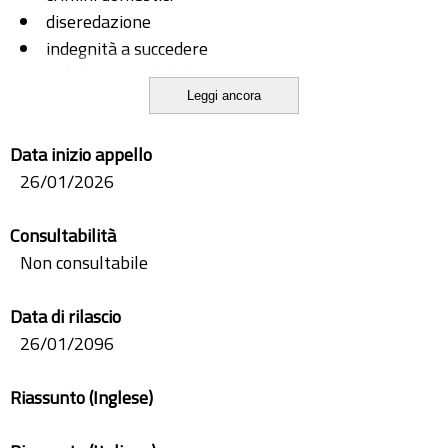
diseredazione
indegnità a succedere
riabilitazione del chiamato
Leggi ancora
sospensione dalla successione
Data inizio appello
26/01/2026
Consultabilità
Non consultabile
Data di rilascio
26/01/2096
Riassunto (Inglese)