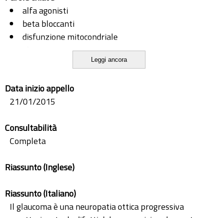
alfa agonisti
beta bloccanti
disfunzione mitocondriale
glaucoma
Leggi ancora
inibitori dell'anidrasi carbonica
NO-cGMP
Data inizio appello
prostaglandine
21/01/2015
rapamicina
RGC
Consultabilità
Rho kinasi
Completa
stress ossidativo
Riassunto (Inglese)
Riassunto (Italiano)
Il glaucoma è una neuropatia ottica progressiva