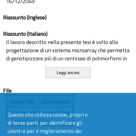
16/12/2049
Riassunto (Inglese)
Riassunto (Italiano)
Il lavoro descritto nella presente tesi è volto alla
progettazione di un sistema microarray che permetta
di genotipizzare più di un centinaio di polimorfismi in
geni candidati ad essere implicati nella modulazione
Leggi ancora
della risposta al trattamento con antidepressivi.
I farmaci antidepressivi, pur rappresentando il
File
trattamento di elezione per la depressione, si
rivelano inefficaci nel 35-40% dei pazienti (Thase,
Nome file
Dimensione
2001; Thase et al., 2001; Bauer et al., 2002),
La tesi non è consultabile.
Questo sito utilizza cookie, propri e
causando sofferenze personali, ma anche costi
Contatta l’autore
di terze parti, per identificare gli
considerevoli per la società (Kirchheiner et al., 2003).
utenti e per il miglioramento dei
Un contributo importante alla mancata risposta agli