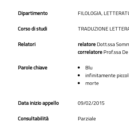
Dipartimento
FILOLOGIA, LETTERAT
Corso di studi
TRADUZIONE LETTERA
Relatori
relatore
Dott.ssa Somm
correlatore
Prof.ssa De
Parole chiave
Blu
infinitamente picco
morte
piccole cose
tutto
Data inizio appello
09/02/2015
Consultabilità
Parziale