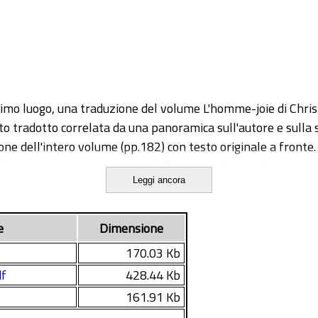
rimo luogo, una traduzione del volume L'homme-joie di Christ
esto tradotto correlata da una panoramica sull'autore e sulla 
one dell'intero volume (pp.182) con testo originale a fronte. 
autore, da una panoramica della sua produzione letteraria 
Leggi ancora
zione interna del testo tradotto e, in ultimo, dai problemi trad
oste all'autore e la riproduzione delle relative risposte ma
e
Dimensione
170.03 Kb
df
428.44 Kb
161.91 Kb