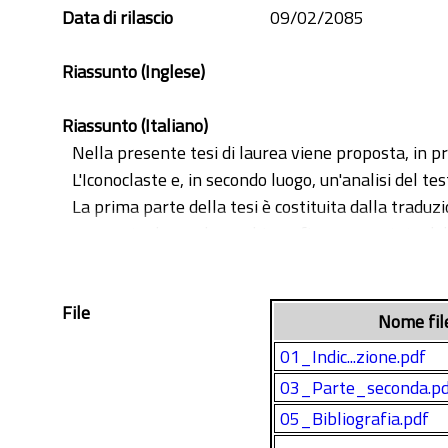
Data di rilascio
09/02/2085
Riassunto (Inglese)
Riassunto (Italiano)
Nella presente tesi di laurea viene proposta, in p
L'Iconoclaste e, in secondo luogo, un'analisi del t
La prima parte della tesi è costituita dalla traduzi
composta da una breve biografia commentata dell'
oggi, da un'analisi della struttura e dell'organizza
allegato si possono trovare alcune domande sottop
File
Nome fil
01_Indic...zione.pdf
03_Parte_seconda.p
05_Bibliografia.pdf