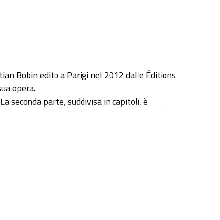
ian Bobin edito a Parigi nel 2012 dalle Éditions
sua opera.
La seconda parte, suddivisa in capitoli, è
dal 1977, anno della prima pubblicazione, ad
uttivi riscontrati e dalla loro risoluzione. In
noscritte.