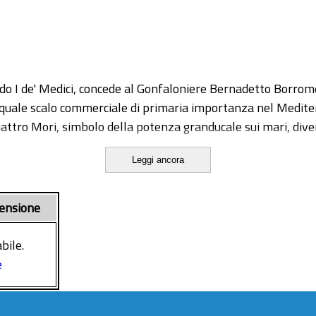
o I de' Medici, concede al Gonfaloniere Bernadetto Borromei 
rma quale scalo commerciale di primaria importanza nel Medit
ttro Mori, simbolo della potenza granducale sui mari, divent
ro paesaggi immaginari. La presente ricerca analizza l'icono
Leggi ancora
siderazione la produzione artistica di Cornelis de Wael, Jo
a per la fortuna iconografica dei Quattro Mori al di fuori dei 
ensione
bile.
e