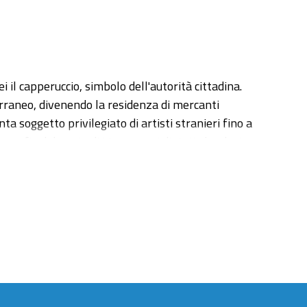
il capperuccio, simbolo dell'autorità cittadina.
erraneo, divenendo la residenza di mercanti
a soggetto privilegiato di artisti stranieri fino a
grafia del porto di Livorno nei dipinti olandesi
hannes Lingelbach e Abraham Storck, così come il
confini della Penisola.