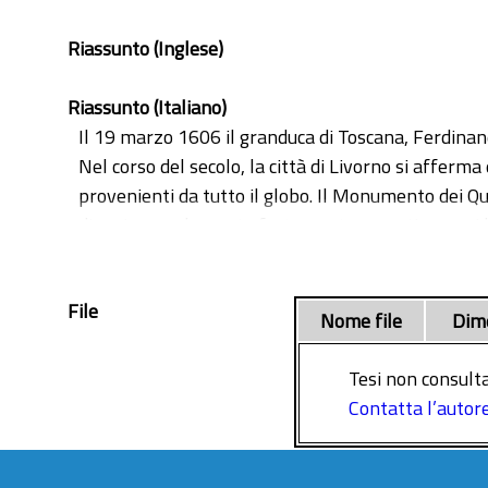
Riassunto (Inglese)
Riassunto (Italiano)
Il 19 marzo 1606 il granduca di Toscana, Ferdinand
Nel corso del secolo, la città di Livorno si affe
provenienti da tutto il globo. Il Monumento dei Qua
divenire un elemento fortemente evocativo per i lo
della seconda metà del Seicento, prendendo in con
ruolo centrale delle incisioni di Stefano Della Bell
File
Nome file
Dim
Tesi non consulta
Contatta l’autor