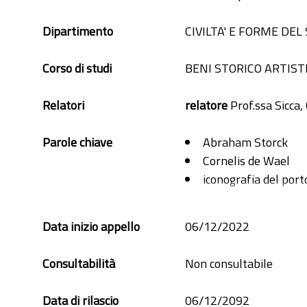
Dipartimento
CIVILTA' E FORME DEL
Corso di studi
BENI STORICO ARTISTI
Relatori
relatore
Prof.ssa Sicca,
Parole chiave
Abraham Storck
Cornelis de Wael
iconografia del port
Johannes Lingelbac
pittura di paesaggio
Data inizio appello
06/12/2022
pittura di porti
Stefano Della Bella
Consultabilità
Non consultabile
Data di rilascio
06/12/2092