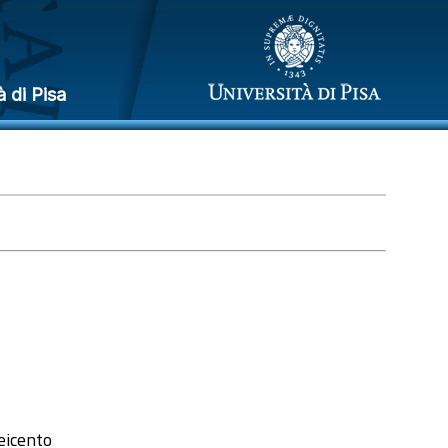
à di Pisa
Seicento