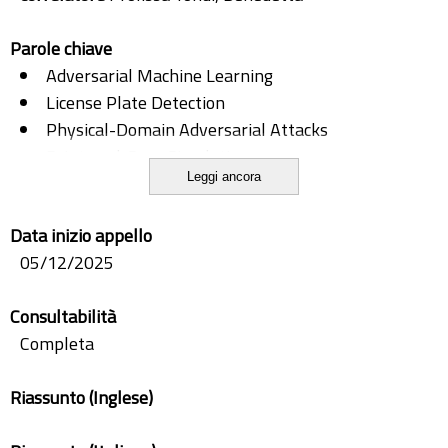
Parole chiave
Adversarial Machine Learning
License Plate Detection
Physical-Domain Adversarial Attacks
Print-and-Scan Simulation
Leggi ancora
Printer Source Attribution
Robustness Evaluation
Data inizio appello
05/12/2025
Consultabilità
Completa
Riassunto (Inglese)