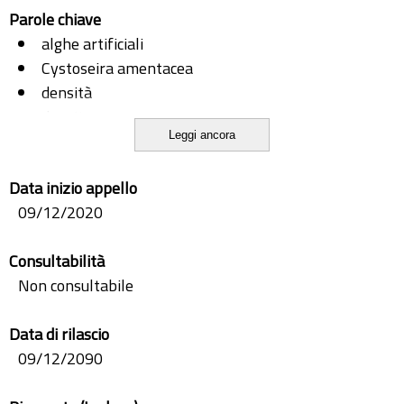
Parole chiave
alghe artificiali
Cystoseira amentacea
densità
density
Leggi ancora
grazing
greening
Data inizio appello
Halopteris scoparia
09/12/2020
herbivory
interazioni biotiche
Consultabilità
macroalgae
Non consultabile
macroalghe
mimics
Data di rilascio
pascolo
09/12/2090
Sarpa salpa
strutture artificiali