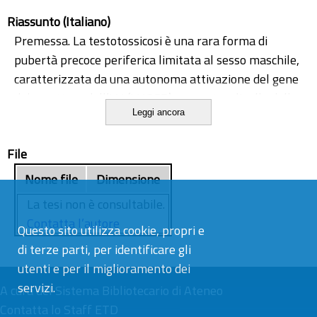
Riassunto (Italiano)
Premessa. La testotossicosi è una rara forma di
pubertà precoce periferica limitata al sesso maschile,
caratterizzata da una autonoma attivazione del gene
del recettore dell’LH (LHCGR) presente a livello delle
Leggi ancora
cellule di Leydig del testicolo. Tale attivazione
determina un aumento dei livelli sierici di
File
testosterone in assenza di stimolazione
gonadotropinica, con un conseguente sviluppo
Nome file
Dimensione
puberale prematuro del bambino.
La tesi non è consultabile.
Obiettivo della tesi. La presente tesi intende
Contatta l’autore
Questo sito utilizza cookie, propri e
analizzare le caratteristiche cliniche e la risposta alla
di terze parti, per identificare gli
terapia in una casistica, relativamente ampia per
utenti e per il miglioramento dei
questa patologia rara, di pazienti valutati durante
servizi.
diversi periodi temporali nell’ambito di uno studio
A cura del
Sistema Bibliotecario di Ateneo
multicentrico retrospettivo tra l’UO di Pediatria
Contatta lo Staff ETD