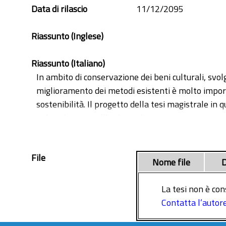
Data di rilascio
11/12/2095
Riassunto (Inglese)
Riassunto (Italiano)
In ambito di conservazione dei beni culturali, svol
miglioramento dei metodi esistenti è molto importa
sostenibilità. Il progetto della tesi magistrale in
pulizia basato sull’utilizzo di ossigeno atomico g
non richiede contatto. L’azione di pulizia svolta d
d’arte, con produzione di sottoprodotti volatili c
File
valutazione degli effetti, a breve e a lungo termin
Nome file
D
GC/MS, TD-GC/MS, Spettroscopia Raman.
La tesi non è con
In the field of cultural heritage conservation, c
Contatta l’autor
existing methods is very important because, in this