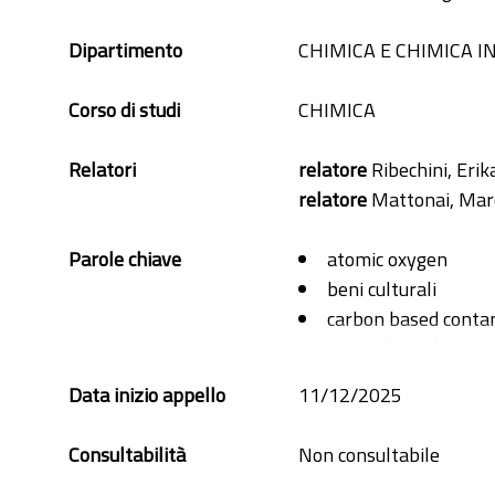
Dipartimento
CHIMICA E CHIMICA I
Corso di studi
CHIMICA
Relatori
relatore
Ribechini, Erik
relatore
Mattonai, Mar
Parole chiave
atomic oxygen
beni culturali
carbon based conta
contactless cleanin
contaminanti a base
Data inizio appello
11/12/2025
cultural heritage
ossigeno atomico
Consultabilità
Non consultabile
pulizia senza conta