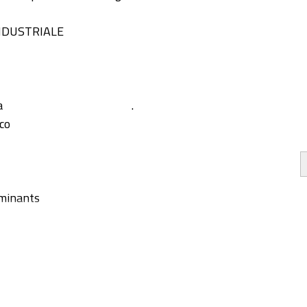
NDUSTRIALE
a
.
co
minants
g
 di carbonio
tto