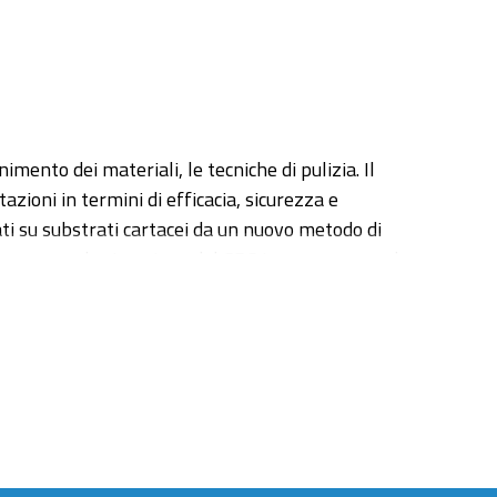
ento dei materiali, le tecniche di pulizia. Il
ioni in termini di efficacia, sicurezza e
rati su substrati cartacei da un nuovo metodo di
quenze, per la rimozione del CBC in un processo che
carico dei substrati organici che ricoprono l’opera
 superficie. Lo studio ha riguardato la
i utilizzando tecniche analitiche quali EGA-MS, Py-
proper maintenance of materials. Improving
 safety, and sustainability. The master's thesis