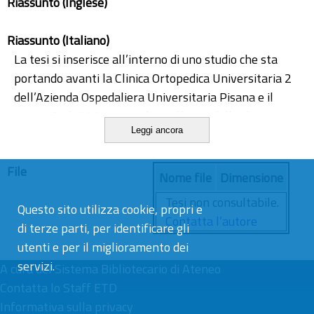
Riassunto (Inglese)
Riassunto (Italiano)
La tesi si inserisce all’interno di uno studio che sta
portando avanti la Clinica Ortopedica Universitaria 2
dell’Azienda Ospedaliera Universitaria Pisana e il
centro EndoCAS, centro di eccellenza della chirurgia
Leggi ancora
assistita al calcolatore dell’Università di
Pisa.L'indagine fa riferimento alla possibilità di
File
ricorrere alla criochirurgia per il trattamento dei
Nome file
Dimensione
Tumori a Grandi Cellule dell’osso, mediante
Tesi non consultabile.
Questo sito utilizza cookie, propri e
l’inserimento di criosonde all’interno della massa
Contatta l’autore
di terze parti, per identificare gli
neoplastica per permettere la necrosi tissutale,
utenti e per il miglioramento dei
l’ampliamento dei margini chirurgici rispetto alla
servizi.
chirurgia con curettage e la riduzione dei
A cura del
Sistema Bibliotecario di Ateneo
sanguinamenti intraoperatori.
Contatta lo Staff ETD
Oltre a valutare i vantaggi della crioterapia rispetto
Informativa sulla privacy