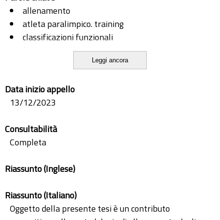
allenamento
atleta paralimpico. training
classificazioni funzionali
forza muscolare
Leggi ancora
functional classification
muscle strenght
Data inizio appello
pallacanestro in carrozzina
13/12/2023
paralimpic athlete.
wheelchair basketball
Consultabilità
Completa
Riassunto (Inglese)
Riassunto (Italiano)
Oggetto della presente tesi è un contributo