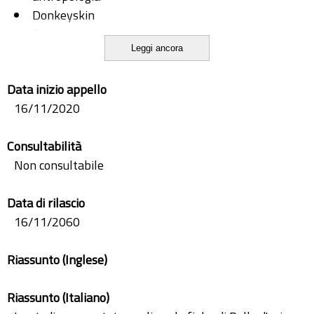
Donkeyskin
fairy-tale
Leggi ancora
Fiaba
folk variants
Data inizio appello
initiations rites
16/11/2020
interpretations
interpretazioni
Consultabilità
letteratura
Non consultabile
literature
Pelle d'asino
Data di rilascio
riti iniziatici
16/11/2060
varianti popolari
Riassunto (Inglese)
Riassunto (Italiano)