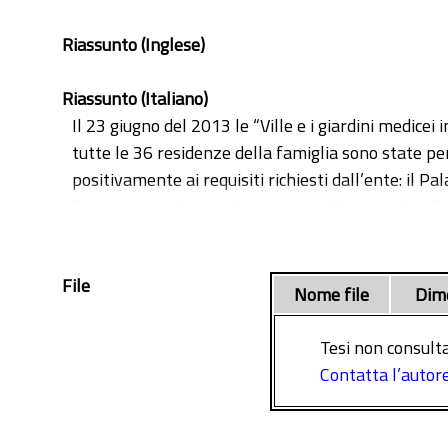
Riassunto (Inglese)
Riassunto (Italiano)
Il 23 giugno del 2013 le “Ville e i giardini medice
tutte le 36 residenze della famiglia sono state pe
positivamente ai requisiti richiesti dall’ente: il Pal
(Firenze), la Villa Medici di Fiesole (Firenze), la Vil
(Firenze), la Villa La Magia (Pistoia), la Villa di Ar
Il Palazzo di Seravezza, costruito per volontà di 
File
controllare i commerci derivanti dall’escavazione d
Nome file
Dim
La paternità del progetto architettonico è incerta
Il Palazzo rimase dimora granducale fino al 1637, a
Tesi non consulta
durante i mesi estivi allontanandoli così dal risch
Contatta l’autor
Nel 1737, con la fine della dinastia medicea, il G
all’epoca occupato dal Pretorio, non poteva garanti