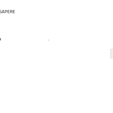
 SAPERE
a
.