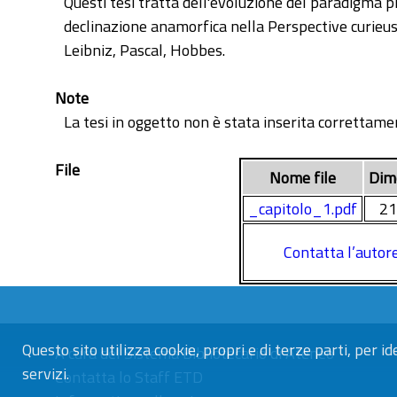
Questi tesi tratta dell'evoluzione del paradigma pr
declinazione anamorfica nella Perspective curieuse 
Leibniz, Pascal, Hobbes.
Note
La tesi in oggetto non è stata inserita correttamen
File
Nome file
Dim
_capitolo_1.pdf
21
Contatta l’autor
Questo sito utilizza cookie, propri e di terze parti, per id
A cura del
Sistema Bibliotecario di Ateneo
servizi.
Contatta lo Staff ETD