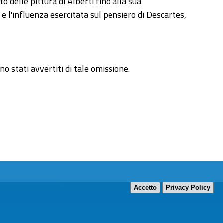
 delle pittura di Alberti fino alla sua
e l'influenza esercitata sul pensiero di Descartes,
no stati avvertiti di tale omissione.
Accetto
Privacy Policy