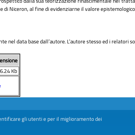
ospettico dalla sua teorizzazione rinascimentale nel trattato
di Niceron, al fine di evidenziarne il valore epistemologico 
te nel data base dall’autore. L’autore stesso ed i relatori so
ensione
6.24 Kb
e
entificare gli utenti e per il miglioramento dei