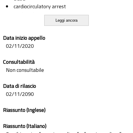
cardiocirculatory arrest
cardiopulmonary resuscitation
Leggi ancora
CPR
DAE
Data inizio appello
Lucas
02/11/2020
RCP
rianimazione cardiopolmonare
Consultabilità
Non consultabile
Data di rilascio
02/11/2090
Riassunto (Inglese)
Riassunto (Italiano)