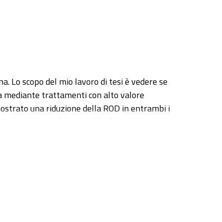
na. Lo scopo del mio lavoro di tesi è vedere se
ina mediante trattamenti con alto valore
mostrato una riduzione della ROD in entrambi i
P. L’analisi morfologica delle fibre è stata
ametro in entrambi i gruppi sperimentali rispetto
iante trattamenti con alto valore traslazionale
 my thesis is to verify whether serotonergic
al (chronic restraint stress) and pharmacological
s compared to control, not attributable to a