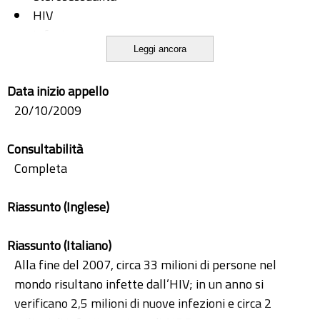
HIV
Infezione
Leggi ancora
linfociti TCD4+
malattia
Data inizio appello
omosessualità
20/10/2009
retrovirus
terapia antiretrovirale
Consultabilità
Completa
Riassunto (Inglese)
Riassunto (Italiano)
Alla fine del 2007, circa 33 milioni di persone nel
mondo risultano infette dall’HIV; in un anno si
verificano 2,5 milioni di nuove infezioni e circa 2