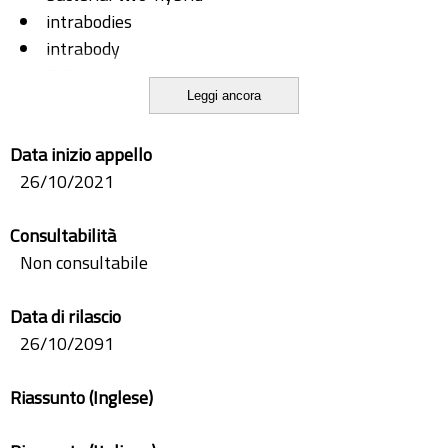
intrabodies
intrabody
PISA
Leggi ancora
post translational modifications
ptms
Data inizio appello
two-hybrid
26/10/2021
Consultabilità
Non consultabile
Data di rilascio
26/10/2091
Riassunto (Inglese)