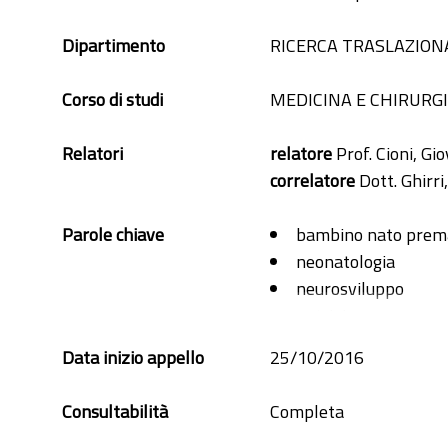
Dipartimento
RICERCA TRASLAZIONA
Corso di studi
MEDICINA E CHIRURG
Relatori
relatore
Prof. Cioni, Gi
correlatore
Dott. Ghirri
Parole chiave
bambino nato prem
neonatologia
neurosviluppo
nutrizione
nutrizione precoce
Data inizio appello
25/10/2016
Consultabilità
Completa