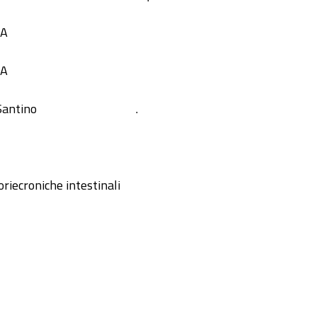
IA
IA
Santino
.
riecroniche intestinali