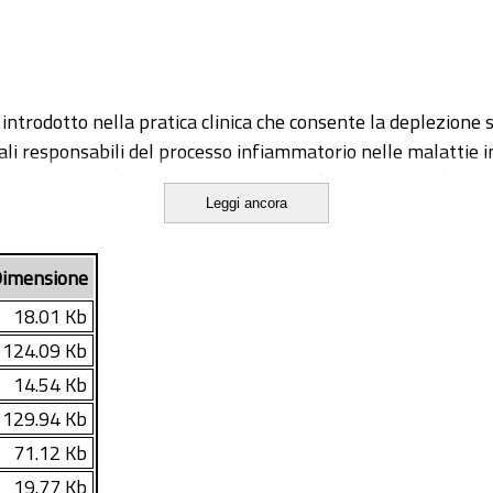
rodotto nella pratica clinica che consente la deplezione sele
pali responsabili del processo infiammatorio nelle malattie i
azienti steroido-dipendenti e steroido-refrattari con malatt
Leggi ancora
icacia del trattamento con leucocitoaferesi in pazienti con 
imensione
tearpia standard. In particolare è stato valutato:
18.01 Kb
hirurgico nei sei mesi di follow-up;
124.09 Kb
ci di malattia e in particolar modo la qualità di vita dei pazien
14.54 Kb
rkers bioumorali di flogosi.
129.94 Kb
lcerosa, uno da colite di Crohn, uno con colite indeterminata)
71.12 Kb
posti ad un trattamento settimanale di leucocitoaferesi per l
19.77 Kb