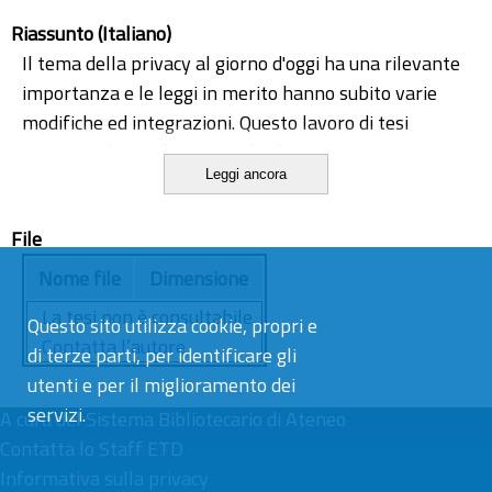
Riassunto (Italiano)
Il tema della privacy al giorno d'oggi ha una rilevante
importanza e le leggi in merito hanno subito varie
modifiche ed integrazioni. Questo lavoro di tesi
riassume il caso di un'azienda che eroga
Leggi ancora
principalmente servizi per istituti bancari ed ha quindi
a che fare con dati sensibili e personali di privati
File
cittadini, dati che sono fortemente protetti dal
Decreto Legislativo 196/2003. Durante lo stage
Nome file
Dimensione
aziendale è stato progettato ed implementato un
La tesi non è consultabile.
Questo sito utilizza cookie, propri e
sistema di controllo degli accessi ai sistemi
Contatta l’autore
di terze parti, per identificare gli
informativi contenenti i suddetti dati utilizzando uno
utenti e per il miglioramento dei
strumento commerciale e andando ad implementare
servizi.
A cura del
una perfetta integrazione fra i sistemi Microsoft
Sistema Bibliotecario di Ateneo
Contatta lo Staff ETD
Windows e i sistemi Open Source Unix e Linux.
Informativa sulla privacy