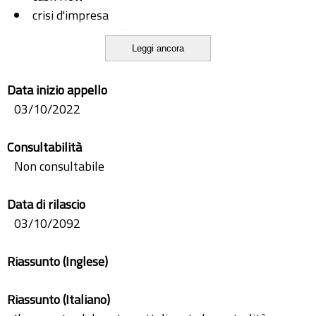
crisi d'impresa
discounted cash flow
Leggi ancora
FAS 95
flussi di cassa
Data inizio appello
IAS 7
03/10/2022
leasing
OIC 10
Consultabilità
rendiconto finanziario
Non consultabile
Data di rilascio
03/10/2092
Riassunto (Inglese)
Riassunto (Italiano)