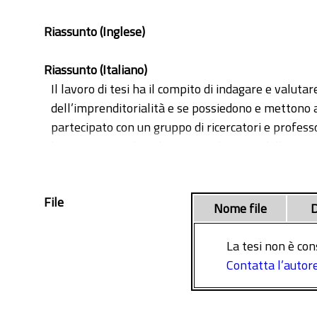
Riassunto (Inglese)
Riassunto (Italiano)
Il lavoro di tesi ha il compito di indagare e valut
dell’imprenditorialità e se possiedono e mettono a
partecipato con un gruppo di ricercatori e professo
ha per oggetto la valutazione, da parte delle start u
soddisfazione e alla loro adeguatezza rispetto a que
Lombardia, regione scelta poiché possiede il più al
File
è quello di estendere l’indagine a tutto il territori
Nome file
D
Il primo capitolo descrive il concetto di azienda, d
sviluppo di nuove attività e la conseguente cresc
La tesi non è con
principali punti di forza e di debolezza. Focalizza
Contatta l’autor
famiglia. Il secondo capitolo approfondisce il conce
requisiti che si rendono necessari per acquisirne l