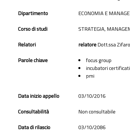
Dipartimento
ECONOMIA E MANAG
Corso di studi
STRATEGIA, MANAGE
Relatori
relatore
Dott.ssa Zifaro
Parole chiave
focus group
incubatori certificati
pmi
ricerca
start up innovative
Data inizio appello
03/10/2016
Consultabilità
Non consultabile
Data di rilascio
03/10/2086