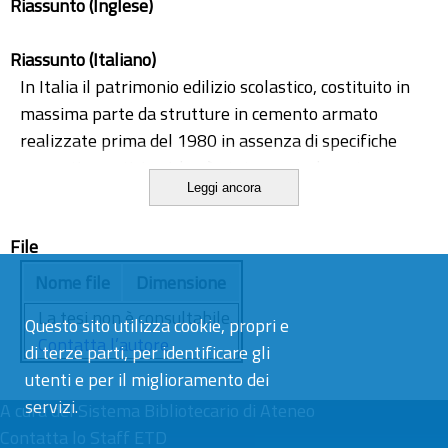
Riassunto (Inglese)
Riassunto (Italiano)
In Italia il patrimonio edilizio scolastico, costituito in
massima parte da strutture in cemento armato
realizzate prima del 1980 in assenza di specifiche
normative antisismiche, è stato generalmente
Leggi ancora
progettato senza tener conto delle azioni orizzontali
che possono essere generate dai fenomeni sismici, in
File
quanto molte zone d’Italia sono state considerate
esposte al rischio sismico in tempi molto più recenti. Il
Nome file
Dimensione
territorio italiano è caratterizzato da un’elevata
La tesi non è consultabile.
Questo sito utilizza cookie, propri e
pericolosità sismica, ragione per cui lo studio del
Contatta l’autore
di terze parti, per identificare gli
comportamento sotto sisma degli edifici esistenti
utenti e per il miglioramento dei
costituisce un problema di grande importanza sociale
servizi.
A cura del
ed economica e rappresenta quindi uno dei temi più
Sistema Bibliotecario di Ateneo
Contatta lo Staff ETD
attuali dell’ingegneria strutturale.