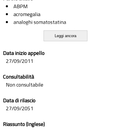
ABPM
acromegalia
analoghi somatostatina
complicanze cardiovascolari
Leggi ancora
GH
gigantismo
Data inizio appello
Holter
27/09/2011
IGF-I
ipertensione
Consultabilità
pegvisomant
Non consultabile
pressione arteriosa
Data di rilascio
27/09/2051
Riassunto (Inglese)